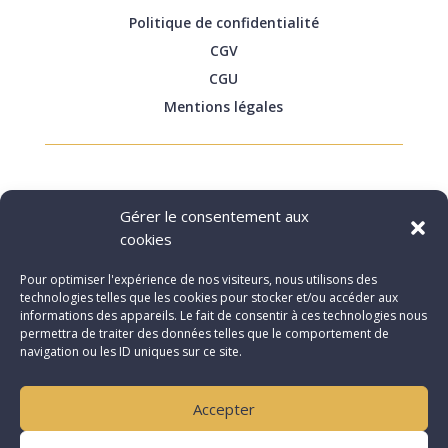
Politique de confidentialité
CGV
CGU
Mentions légales
Prestations et services
Gérer le consentement aux
cookies
Toilettes sèches
Pour optimiser l'expérience de nos visiteurs, nous utilisons des
Compostage
technologies telles que les cookies pour stocker et/ou accéder aux
informations des appareils. Le fait de consentir à ces technologies nous
permettra de traiter des données telles que le comportement de
navigation ou les ID uniques sur ce site.
Suivez-nous sur Facebook :
Accepter